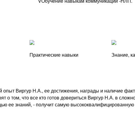
V
Обучение навыкам коммуникации -НЛП.
Практические навыки
Знание, к
 опыт Виргур Н.А., ее достижения, награды и наличие фак
рят о том, что все кто готов довериться Виргур Н.А. в сло
ью ее знаний, - получит самую высококвалифицированную 