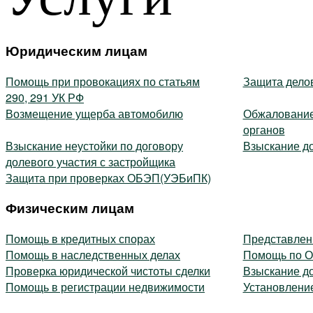
Юридическим лицам
Помощь при провокациях по статьям
Защита дело
290, 291 УК РФ
Возмещение ущерба автомобилю
Обжалование
органов
Взыскание неустойки по договору
Взыскание до
долевого участия с застройщика
Защита при проверках ОБЭП(УЭБиПК)
Физическим лицам
Помощь в кредитных спорах
Представлени
Помощь в наследственных делах
Помощь по 
Проверка юридической чистоты сделки
Взыскание до
Помощь в регистрации недвижимости
Установление