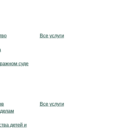
тво
Все услуги
а
тражном суде
ов
Все услуги
 делам
тва детей и