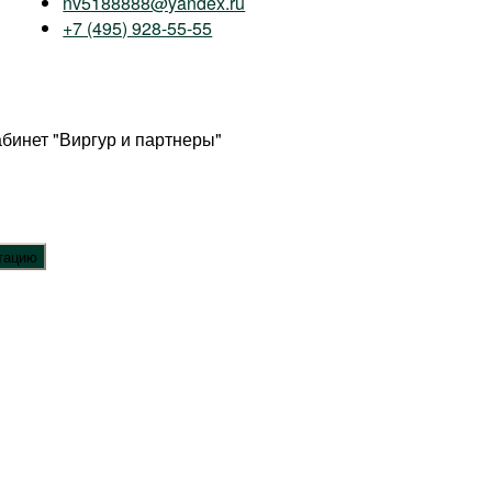
nv5188888@yandex.ru
+7 (495) 928-55-55
абинет "Виргур и партнеры"