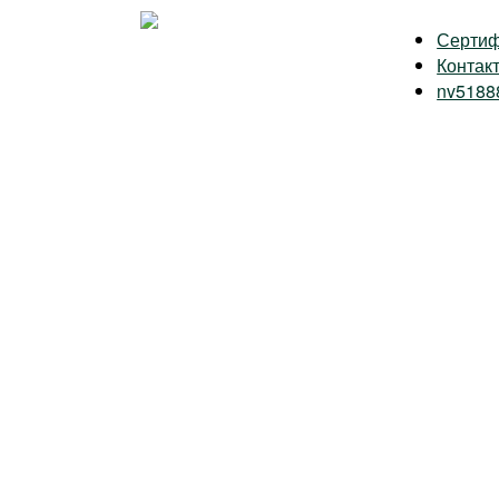
Серти
Контак
nv5188