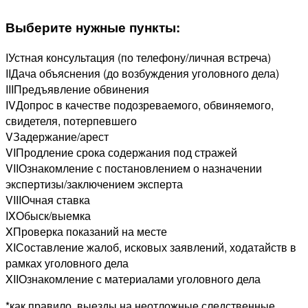
Выберите нужные пункты:
I
Устная консультация (по телефону/личная встреча)
II
Дача объяснения (до возбуждения уголовного дела)
III
Предъявление обвинения
IV
Допрос в качестве подозреваемого, обвиняемого,
свидетеля, потерпевшего
V
Задержание/арест
VI
Продление срока содержания под стражей
VII
Ознакомление с постановлением о назначении
экспертизы/заключением эксперта
VIII
Очная ставка
IX
Обыск/выемка
X
Проверка показаний на месте
XI
Составление жалоб, исковых заявлений, ходатайств в
рамках уголовного дела
XII
Ознакомление с материалами уголовного дела
*как правило, выезды на неотложные следственные