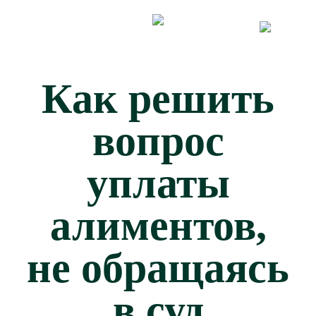
Skip
to
the
content
Как решить
вопрос
уплаты
алиментов,
не обращаясь
в суд