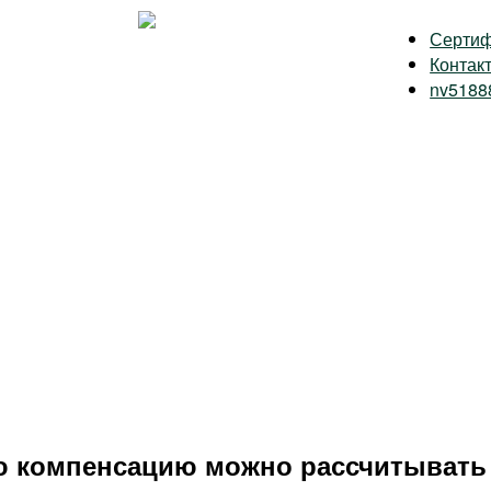
Серти
Контак
nv5188
ю компенсацию можно рассчитывать п