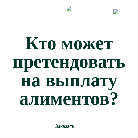
Skip
to
the
content
Кто может
претендовать
на выплату
алиментов?
Заказать